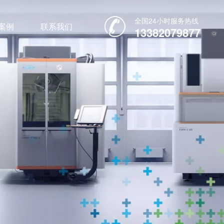
全国24小时服务热线
案例
联系我们
13382079877