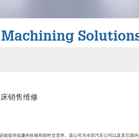
口车床销售维修
的能力，还能提供低廉的价格和按时交货率。该公司为丰田汽车公司以及其它国