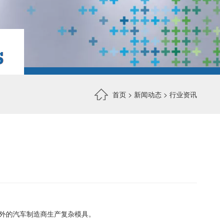
首页
>
新闻动态
>
行业资讯
内外的汽车制造商生产复杂模具。