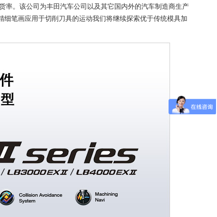
时交货率。该公司为丰田汽车公司以及其它国内外的汽车制造商生产
的精细笔画应用于切削刀具的运动
我们将继续探索优于传统模具加