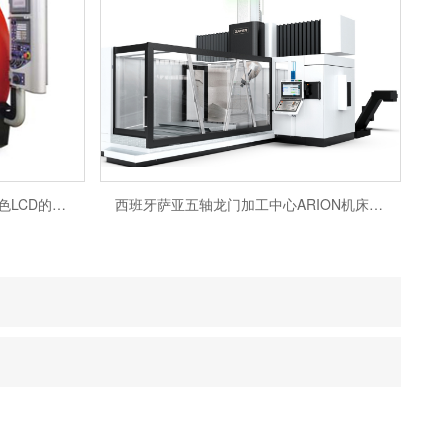
日本天田CCD摄像头12.1英寸彩色LCD的图形轮廓磨床MA
西班牙萨亚五轴龙门加工中心ARION机床厂家销售维修