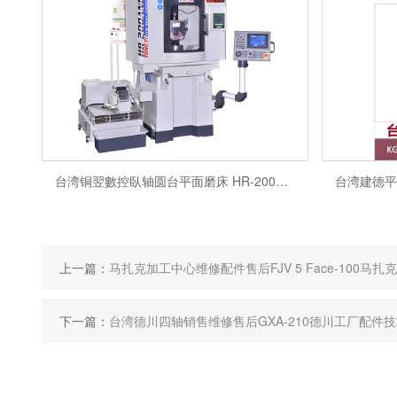
泷泽车床维修售后服务电话TCN-2100 厂家 常州办事
台湾铜翌數控臥轴圆台平面磨床 HR-200AND维修售后配
上一篇：
马扎克加工中心维修配件售后FJV 5 Face-100马扎
下一篇：
台湾德川四轴销售维修售后GXA-210德川工厂配件